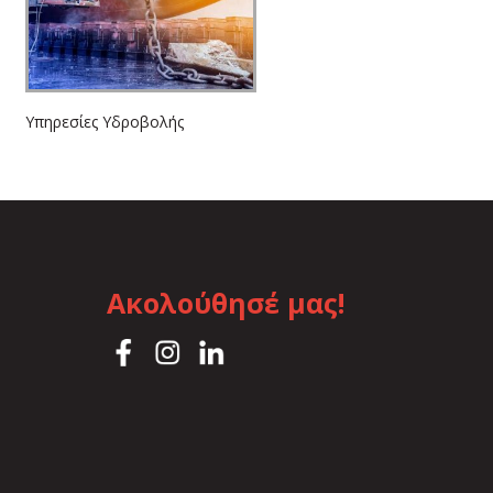
Υπηρεσίες Υδροβολής
Ακολούθησέ μας!