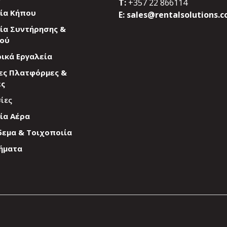
T:
+357 22 866114
ία Κήπου
E:
sales@rentalsolutions.c
ία Συντήρησης &
ού
ικά Εργαλεία
ες Πλατφόρμες &
ές
ίες
ία Αέρα
εμα & Τοιχοποιία
ήματα