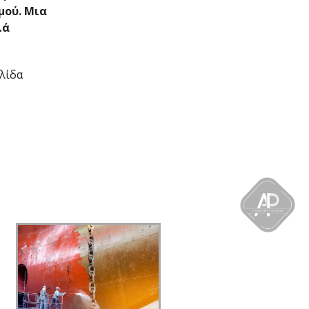
μού.
Μια
λά
ελίδα