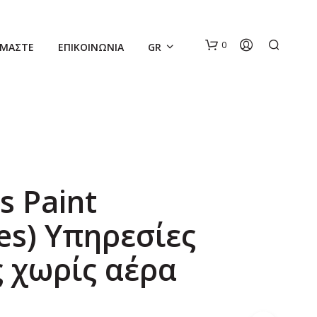
0
ΊΜΑΣΤΕ
ΕΠΙΚΟΙΝΩΝΊΑ
GR
ss Paint
N
ces) Υπηρεσίες
O
P
R
 χωρίς αέρα
O
D
U
C