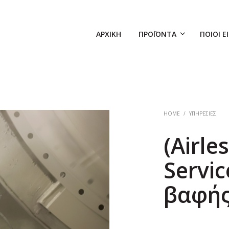
ΑΡΧΙΚΉ
ΠΡΟΪΌΝΤΑ
ΠΟΙΟΊ Ε
HOME
/
ΥΠΗΡΕΣΊΕΣ
(Airle
Servi
βαφής