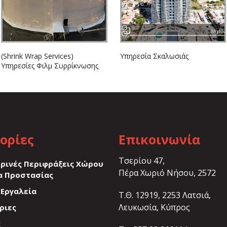
(Shrink Wrap Services)
Υπηρεσία Σκαλωσιάς
Υπηρεσίες Φιλμ Συρρίκνωσης
ορίες
Επικοινωνία
Τσερίου 47,
ρινές Περιφράξεις Χώρου
Πέρα Χωριό Νήσου, 2572
α Προστασίας
 Εργαλεία
Τ.Θ. 12919, 2253 Λατσιά,
Λευκωσία, Κύπρος
ριες
ς